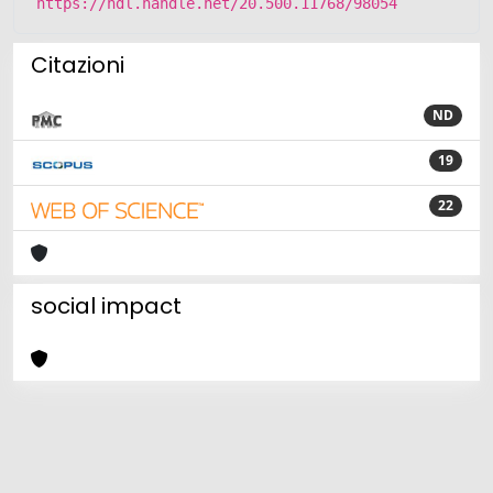
https://hdl.handle.net/20.500.11768/98054
Citazioni
ND
19
22
social impact
Powered by
IRIS
-
about IRIS
-