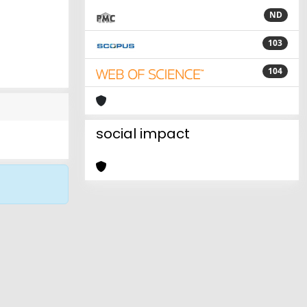
ND
103
104
social impact