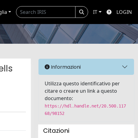
glia
IT
LOGIN
lls
Informazioni
Utilizza questo identificativo per
citare o creare un link a questo
documento:
https://hdl.handle.net/20.500.117
68/98152
Citazioni