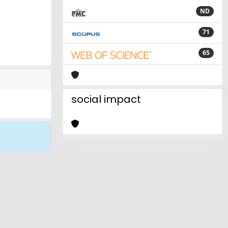
ND
71
65
social impact