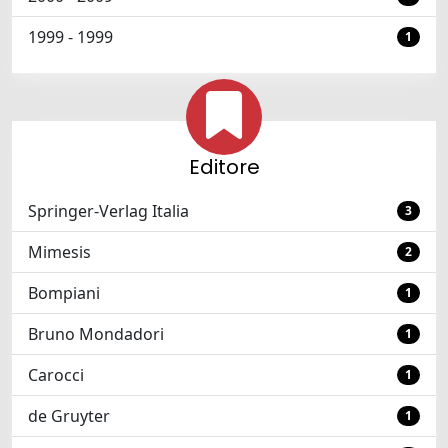
1999 - 1999
1
Editore
Springer-Verlag Italia
3
Mimesis
2
Bompiani
1
Bruno Mondadori
1
Carocci
1
de Gruyter
1