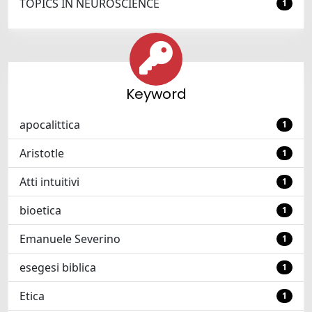
TOPICS IN NEUROSCIENCE
1
Keyword
apocalittica
1
Aristotle
1
Atti intuitivi
1
bioetica
1
Emanuele Severino
1
esegesi biblica
1
Etica
1