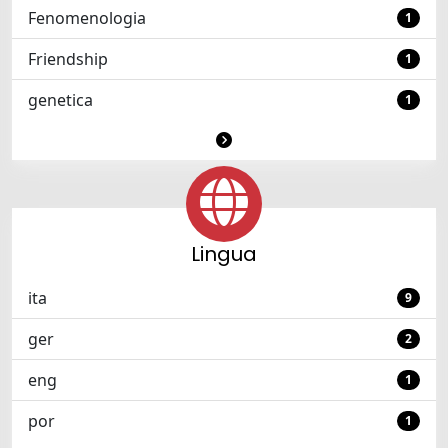
Fenomenologia
1
Friendship
1
genetica
1
Lingua
ita
9
ger
2
eng
1
por
1