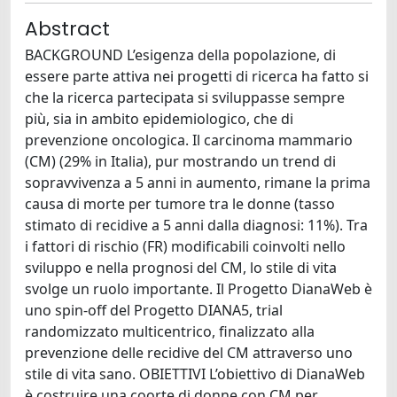
Abstract
BACKGROUND L’esigenza della popolazione, di
essere parte attiva nei progetti di ricerca ha fatto si
che la ricerca partecipata si sviluppasse sempre
più, sia in ambito epidemiologico, che di
prevenzione oncologica. Il carcinoma mammario
(CM) (29% in Italia), pur mostrando un trend di
sopravvivenza a 5 anni in aumento, rimane la prima
causa di morte per tumore tra le donne (tasso
stimato di recidive a 5 anni dalla diagnosi: 11%). Tra
i fattori di rischio (FR) modificabili coinvolti nello
sviluppo e nella prognosi del CM, lo stile di vita
svolge un ruolo importante. Il Progetto DianaWeb è
uno spin-off del Progetto DIANA5, trial
randomizzato multicentrico, finalizzato alla
prevenzione delle recidive del CM attraverso uno
stile di vita sano. OBIETTIVI L’obiettivo di DianaWeb
è costruire una coorte di donne con CM per