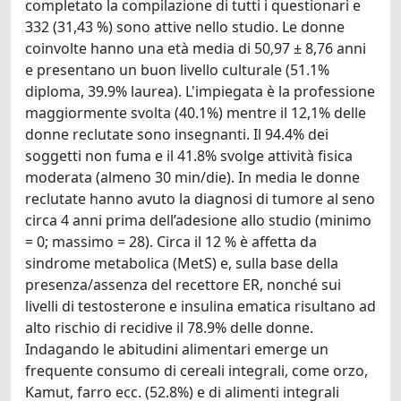
completato la compilazione di tutti i questionari e
332 (31,43 %) sono attive nello studio. Le donne
coinvolte hanno una età media di 50,97 ± 8,76 anni
e presentano un buon livello culturale (51.1%
diploma, 39.9% laurea). L'impiegata è la professione
maggiormente svolta (40.1%) mentre il 12,1% delle
donne reclutate sono insegnanti. Il 94.4% dei
soggetti non fuma e il 41.8% svolge attività fisica
moderata (almeno 30 min/die). In media le donne
reclutate hanno avuto la diagnosi di tumore al seno
circa 4 anni prima dell’adesione allo studio (minimo
= 0; massimo = 28). Circa il 12 % è affetta da
sindrome metabolica (MetS) e, sulla base della
presenza/assenza del recettore ER, nonché sui
livelli di testosterone e insulina ematica risultano ad
alto rischio di recidive il 78.9% delle donne.
Indagando le abitudini alimentari emerge un
frequente consumo di cereali integrali, come orzo,
Kamut, farro ecc. (52.8%) e di alimenti integrali