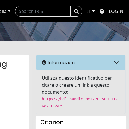
glia
IT
LOGIN
ng
Informazioni
Utilizza questo identificativo per
citare o creare un link a questo
documento:
https://hdl.handle.net/20.500.117
68/106505
Citazioni