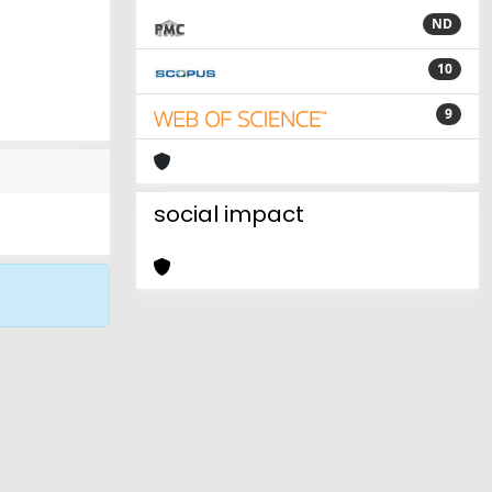
ND
10
9
social impact