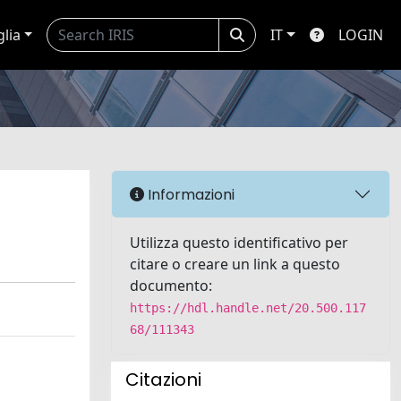
glia
IT
LOGIN
Informazioni
Utilizza questo identificativo per
citare o creare un link a questo
documento:
https://hdl.handle.net/20.500.117
68/111343
Citazioni