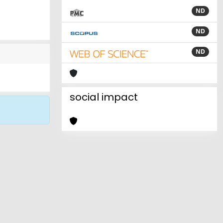
ND
ND
ND
social impact