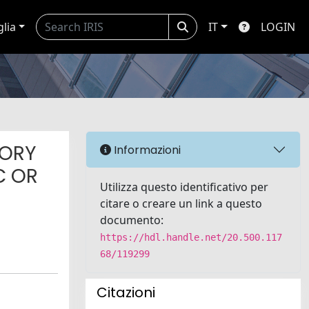
glia
IT
LOGIN
TORY
Informazioni
C OR
Utilizza questo identificativo per
citare o creare un link a questo
documento:
https://hdl.handle.net/20.500.117
68/119299
Citazioni