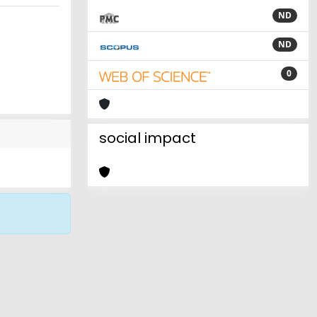
ND
ND
0
social impact