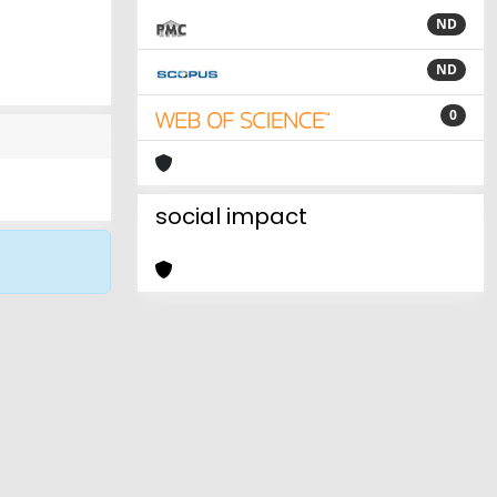
ND
ND
0
social impact