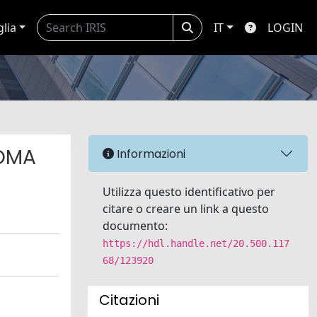
glia
IT
LOGIN
NOMA
Informazioni
Utilizza questo identificativo per
citare o creare un link a questo
documento:
https://hdl.handle.net/20.500.117
68/123920
Citazioni