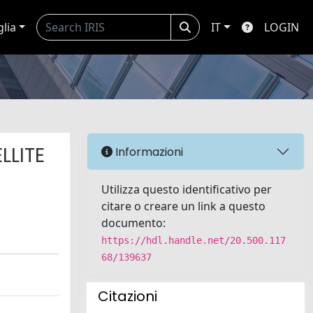
glia
IT
LOGIN
LLITE
Informazioni
Utilizza questo identificativo per
citare o creare un link a questo
documento:
https://hdl.handle.net/20.500.117
68/139637
Citazioni