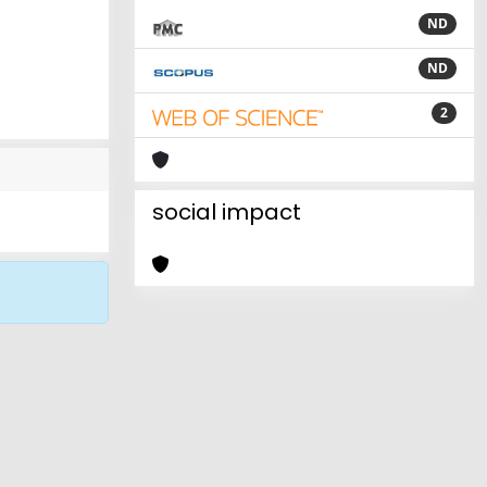
ND
ND
2
social impact