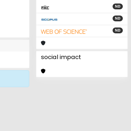
ND
ND
ND
social impact