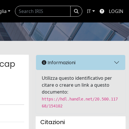
glia
IT
LOGIN
icap
Informazioni
Utilizza questo identificativo per
citare o creare un link a questo
documento:
https://hdl.handle.net/20.500.117
68/154102
Citazioni