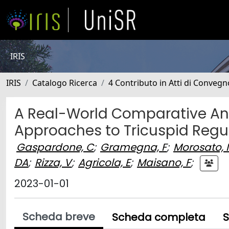
IRIS
IRIS
Catalogo Ricerca
4 Contributo in Atti di Conveg
A Real-World Comparative Ana
Approaches to Tricuspid Regu
Gaspardone, C
;
Gramegna, F
;
Morosato,
DA
;
Rizza, V
;
Agricola, E
;
Maisano, F
;
2023-01-01
Scheda breve
Scheda completa
S