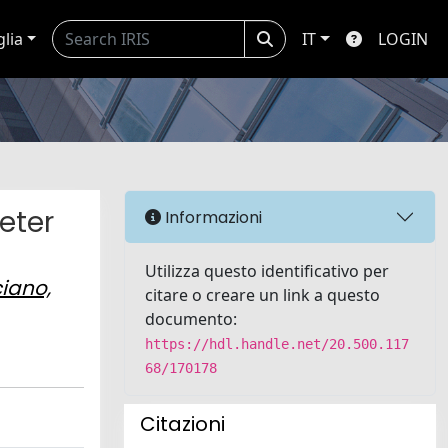
glia
IT
LOGIN
eter
Informazioni
Utilizza questo identificativo per
iano,
citare o creare un link a questo
documento:
https://hdl.handle.net/20.500.117
68/170178
Citazioni