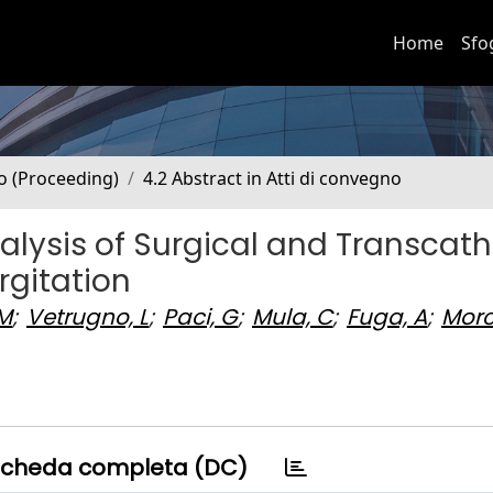
Home
Sfo
no (Proceeding)
4.2 Abstract in Atti di convegno
lysis of Surgical and Transcath
rgitation
 M
;
Vetrugno, L
;
Paci, G
;
Mula, C
;
Fuga, A
;
Morc
cheda completa (DC)