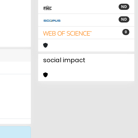
ND
ND
0
social impact