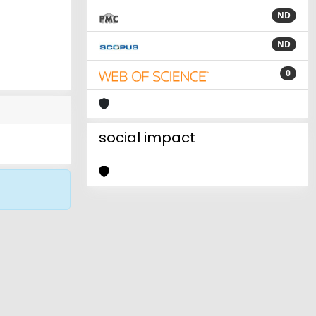
ND
ND
0
social impact