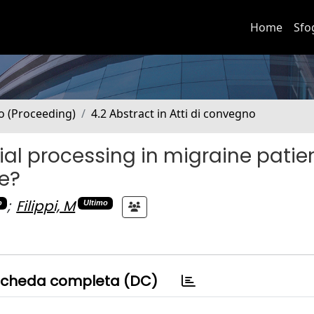
Home
Sfo
no (Proceeding)
4.2 Abstract in Atti di convegno
ial processing in migraine patien
re?
;
Filippi, M
o
Ultimo
cheda completa (DC)