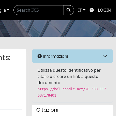
glia
IT
LOGIN
ts:
Informazioni
Utilizza questo identificativo per
citare o creare un link a questo
documento:
https://hdl.handle.net/20.500.117
68/178401
Citazioni