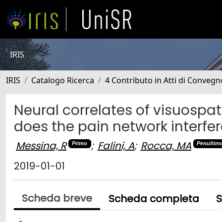
IRIS
IRIS
Catalogo Ricerca
4 Contributo in Atti di Conveg
Neural correlates of visuospat
does the pain network interfe
Messina, R
;
Falini, A
;
Rocca, MA
Primo
Penultim
2019-01-01
Scheda breve
Scheda completa
S