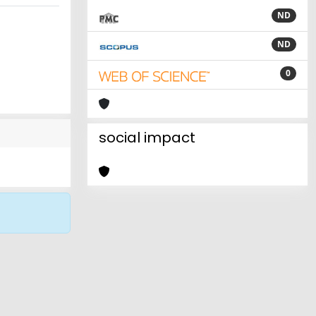
ND
ND
0
social impact