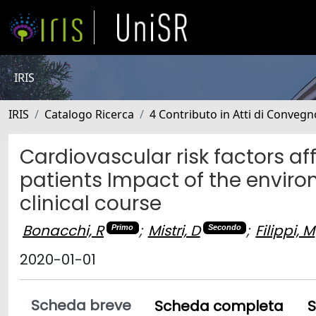
IRIS
IRIS
Catalogo Ricerca
4 Contributo in Atti di Conveg
Cardiovascular risk factors a
patients Impact of the enviro
clinical course
Bonacchi, R
;
Mistri, D
;
Filippi, M
Primo
Secondo
2020-01-01
Scheda breve
Scheda completa
S