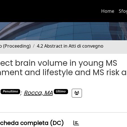
Home
Sfo
no (Proceeding)
4.2 Abstract in Atti di convegno
ffect brain volume in young MS
nment and lifestyle and MS risk 
;
Rocca, MA
Penultimo
Ultimo
cheda completa (DC)