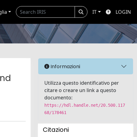
glia
IT
LOGIN
Informazioni
and
Utilizza questo identificativo per
citare o creare un link a questo
documento:
https://hdl.handle.net/20.500.117
68/178461
Citazioni