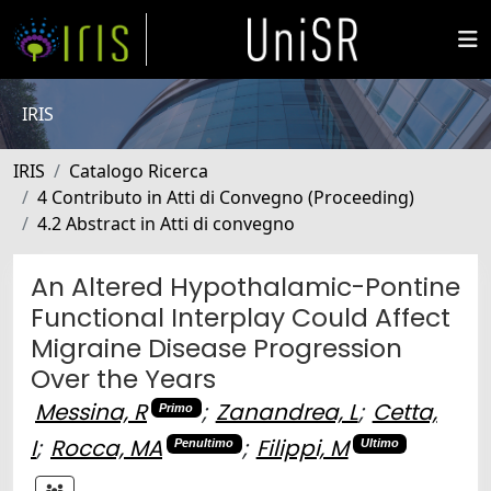
IRIS
IRIS
Catalogo Ricerca
4 Contributo in Atti di Convegno (Proceeding)
4.2 Abstract in Atti di convegno
An Altered Hypothalamic-Pontine
Functional Interplay Could Affect
Migraine Disease Progression
Over the Years
Messina, R
;
Zanandrea, L
;
Cetta,
Primo
I
;
Rocca, MA
;
Filippi, M
Penultimo
Ultimo