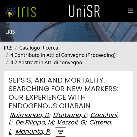
IRIS
IRIS
Catalogo Ricerca
4 Contributo in Atti di Convegno (Proceeding)
4.2 Abstract in Atti di convegno
SEPSIS, AKI AND MORTALITY.
SEARCHING FOR NEW MARKERS:
OUR EXPERIENCE WITH
ENDOGENOUS OUABAIN
Raimondo, D
;
D'urbano, L
;
Cocchini,
L
;
De Filippo, M
;
Vezzoli, G
;
Citterio,
L
;
Manunta, P
;