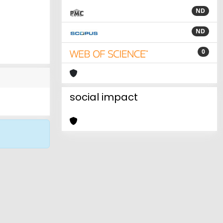
ND
ND
0
social impact