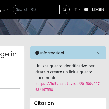
glia
IT
LOGIN
ge in
Informazioni
Utilizza questo identificativo per
citare o creare un link a questo
documento:
https://hdl.handle.net/20.500.117
68/197556
Citazioni