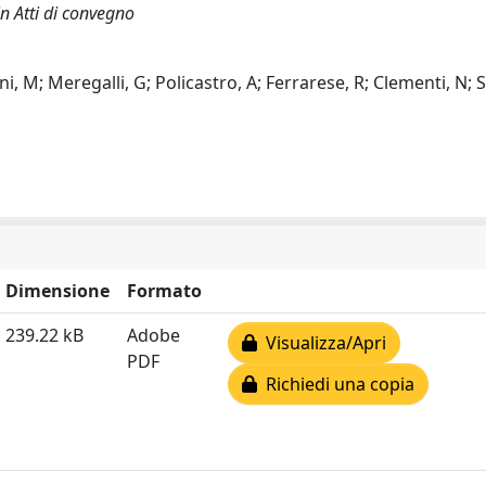
in Atti di convegno
, M; Meregalli, G; Policastro, A; Ferrarese, R; Clementi, N; Si
Dimensione
Formato
239.22 kB
Adobe
Visualizza/Apri
PDF
Richiedi una copia