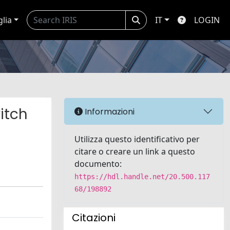
glia
IT
LOGIN
itch
Informazioni
Utilizza questo identificativo per
citare o creare un link a questo
documento:
https://hdl.handle.net/20.500.117
68/198892
Citazioni