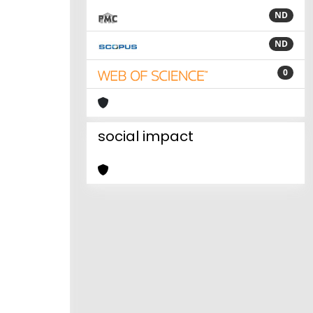
ND
ND
0
social impact