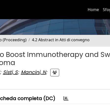
Home
Sfo
no (Proceeding)
4.2 Abstract in Atti di convegno
a to Boost Immunotherapy and Sw
eloma
;
Sisti, S
;
Mancini, N
;
cheda completa (DC)