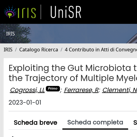
IRIS
IRIS
Catalogo Ricerca
4 Contributo in Atti di Conveg
Exploiting the Gut Microbiot
the Trajectory of Multiple My
Cogrossi, LL
;
Ferrarese, R
;
Clementi, N
Primo
2023-01-01
Scheda completa
Scheda breve
S