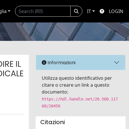
glia
IT
LOGIN
RE IL
Informazioni
DICALE
Utilizza questo identificativo per
citare o creare un link a questo
documento:
https://hdl.handle.net/20.500.117
68/20450
Citazioni