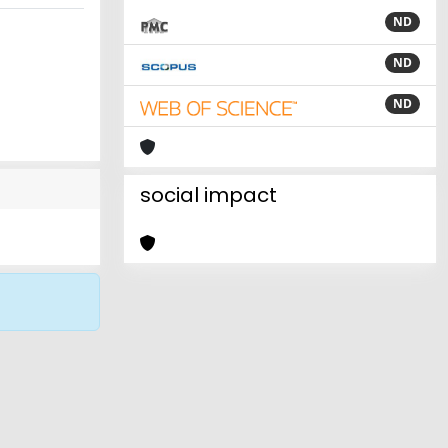
ND
ND
ND
social impact