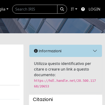
glia
IT
LOGIN
Informazioni
Utilizza questo identificativo per
citare o creare un link a questo
documento:
https://hdl.handle.net/20.500.117
68/20653
Citazioni