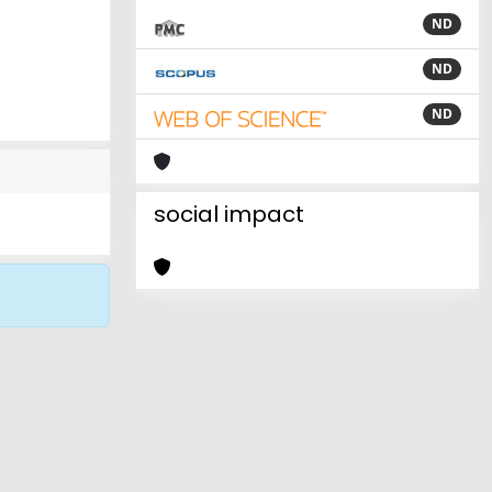
ND
ND
ND
social impact