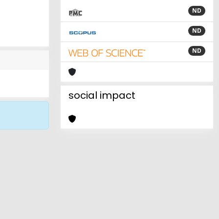
ND
ND
ND
social impact