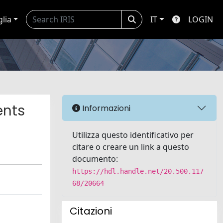
glia
IT
LOGIN
ents
Informazioni
Utilizza questo identificativo per
citare o creare un link a questo
documento:
https://hdl.handle.net/20.500.117
68/20664
Citazioni