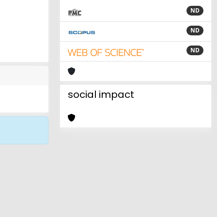
ND
ND
ND
social impact