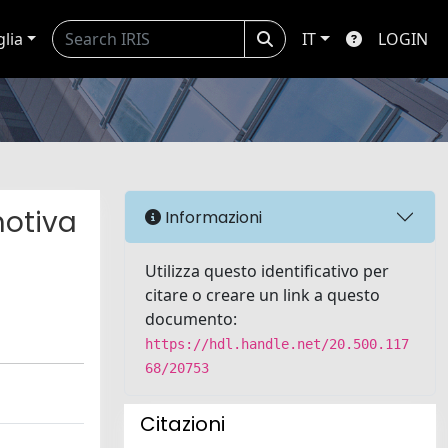
glia
IT
LOGIN
motiva
Informazioni
Utilizza questo identificativo per
citare o creare un link a questo
documento:
https://hdl.handle.net/20.500.117
68/20753
Citazioni