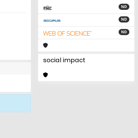
ND
ND
ND
social impact