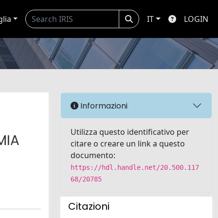
glia
IT
LOGIN
Informazioni
Utilizza questo identificativo per
MIA
citare o creare un link a questo
documento:
https://hdl.handle.net/20.500.117
68/20785
Citazioni