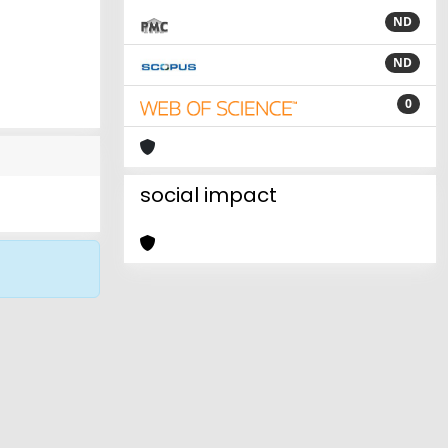
ND
ND
0
social impact