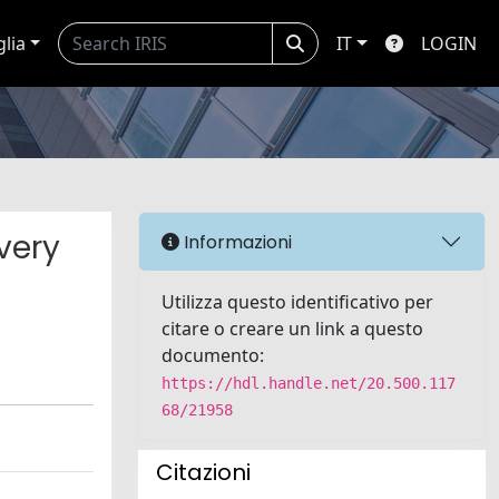
glia
IT
LOGIN
very
Informazioni
Utilizza questo identificativo per
citare o creare un link a questo
documento:
https://hdl.handle.net/20.500.117
68/21958
Citazioni