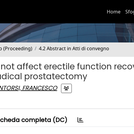
Home
Sfo
no (Proceeding)
4.2 Abstract in Atti di convegno
ot affect erectile function reco
radical prostatectomy
TORSI, FRANCESCO
cheda completa (DC)