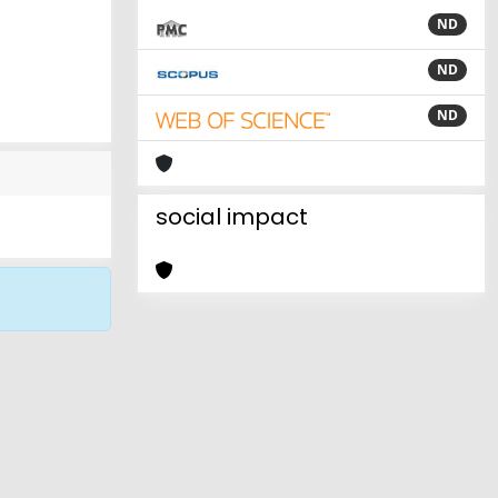
ND
ND
ND
social impact