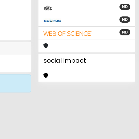
ND
ND
ND
social impact