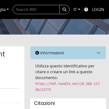
glia
IT
LOGIN
nt
Informazioni
Utilizza questo identificativo per
citare o creare un link a questo
documento:
https://hdl.handle.net/20.500.117
68/22773
Citazioni