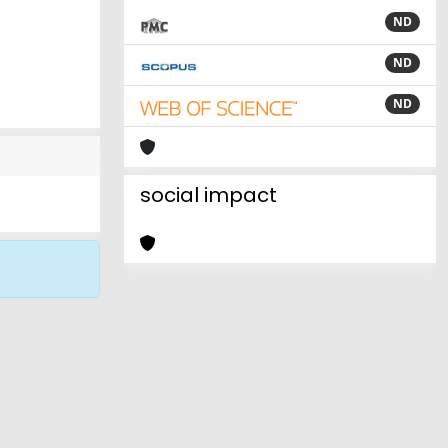
ND
ND
ND
social impact