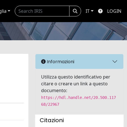
glia
IT
LOGIN
Informazioni
Utilizza questo identificativo per
citare o creare un link a questo
documento:
https://hdl.handle.net/20.500.117
68/22967
Citazioni