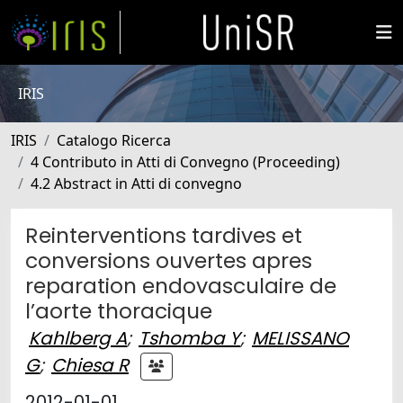
IRIS
IRIS
Catalogo Ricerca
4 Contributo in Atti di Convegno (Proceeding)
4.2 Abstract in Atti di convegno
Reinterventions tardives et
conversions ouvertes apres
reparation endovasculaire de
l’aorte thoracique
Kahlberg A
;
Tshomba Y
;
MELISSANO
G
;
Chiesa R
2012-01-01