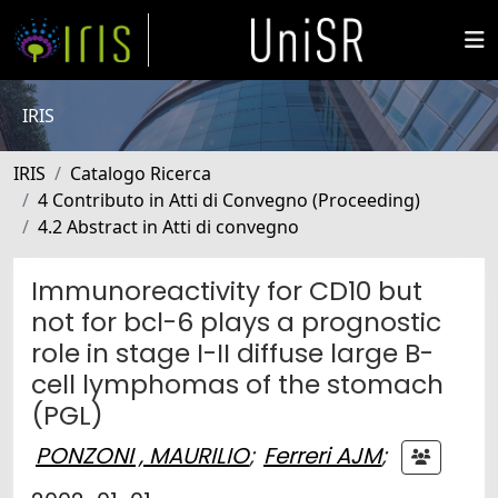
IRIS
IRIS
Catalogo Ricerca
4 Contributo in Atti di Convegno (Proceeding)
4.2 Abstract in Atti di convegno
Immunoreactivity for CD10 but
not for bcl-6 plays a prognostic
role in stage I-II diffuse large B-
cell lymphomas of the stomach
(PGL)
PONZONI , MAURILIO
;
Ferreri AJM
;