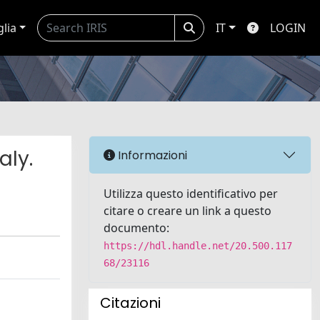
glia
IT
LOGIN
ly.
Informazioni
Utilizza questo identificativo per
citare o creare un link a questo
documento:
https://hdl.handle.net/20.500.117
68/23116
Citazioni