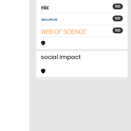
ND
ND
ND
social impact