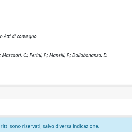
in Atti di convegno
; Mascadri, C.; Perini, P.; Manelli, F.; Dallabonanza, D.
ritti sono riservati, salvo diversa indicazione.