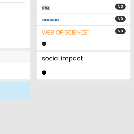
ND
ND
ND
social impact