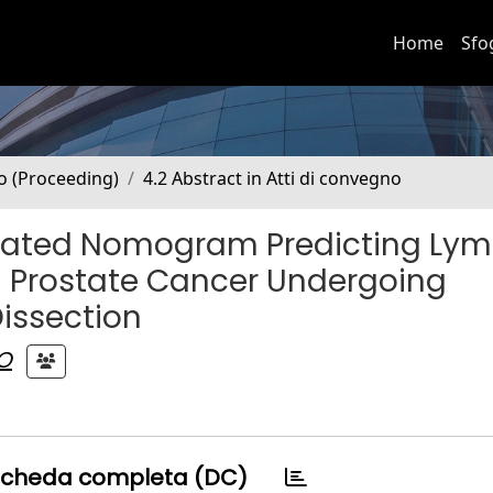
Home
Sfo
no (Proceeding)
4.2 Abstract in Atti di convegno
Updated Nomogram Predicting Ly
th Prostate Cancer Undergoing
issection
O
cheda completa (DC)