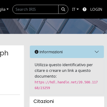
glia
IT
LOGIN
mph
Informazioni
Utilizza questo identificativo per
citare o creare un link a questo
documento:
https://hdl.handle.net/20.500.117
68/23259
Citazioni