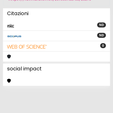
Citazioni
ND
ND
0
social impact
Powered by
IRIS
-
about IRIS
-