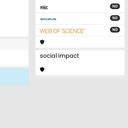
ND
ND
ND
social impact