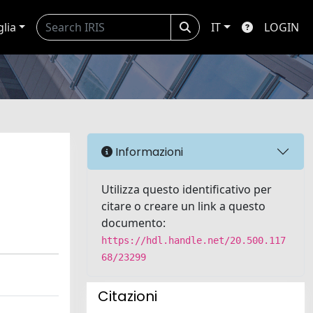
glia
IT
LOGIN
Informazioni
Utilizza questo identificativo per
citare o creare un link a questo
documento:
https://hdl.handle.net/20.500.117
68/23299
Citazioni