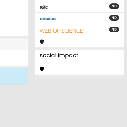
ND
ND
ND
social impact