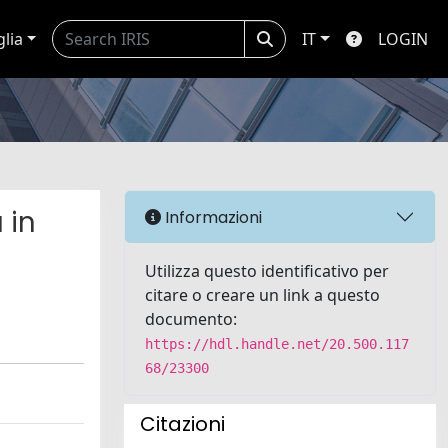
glia
IT
LOGIN
 in
Informazioni
Utilizza questo identificativo per
citare o creare un link a questo
documento:
https://hdl.handle.net/20.500.117
68/23300
Citazioni