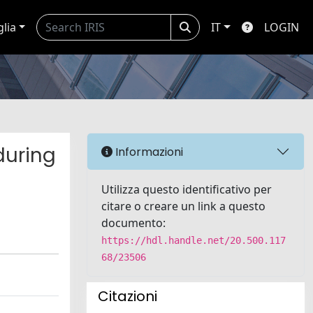
glia
IT
LOGIN
during
Informazioni
Utilizza questo identificativo per
citare o creare un link a questo
documento:
https://hdl.handle.net/20.500.117
68/23506
Citazioni