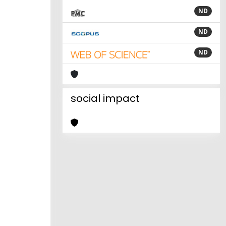
ND
ND
ND
social impact