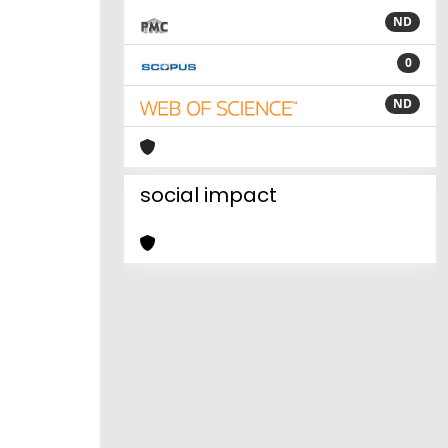
ND
0
ND
social impact