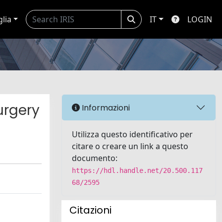
glia
IT
LOGIN
urgery
Informazioni
Utilizza questo identificativo per
citare o creare un link a questo
documento:
https://hdl.handle.net/20.500.117
68/2595
Citazioni