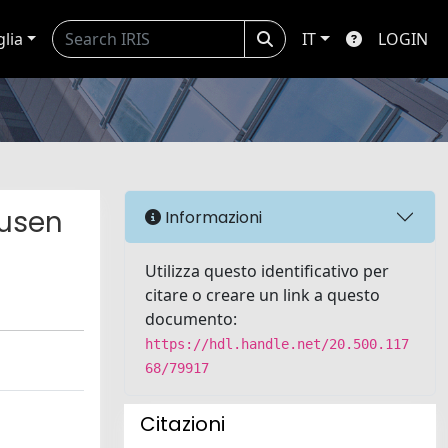
glia
IT
LOGIN
rusen
Informazioni
Utilizza questo identificativo per
citare o creare un link a questo
documento:
https://hdl.handle.net/20.500.117
68/79917
Citazioni