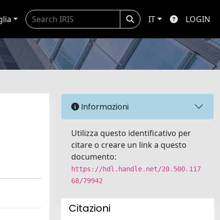
glia
IT
LOGIN
Informazioni
Utilizza questo identificativo per
citare o creare un link a questo
documento:
https://hdl.handle.net/20.500.117
68/79942
Citazioni