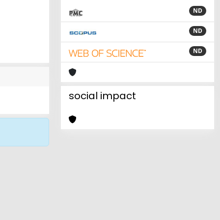
ND
ND
ND
social impact