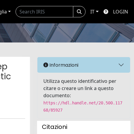
glia
IT
LOGIN
ep
Informazioni
tic
Utilizza questo identificativo per
citare o creare un link a questo
documento:
https://hdl.handle.net/20.500.117
68/85927
Citazioni