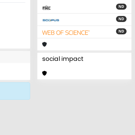
ND
ND
ND
social impact