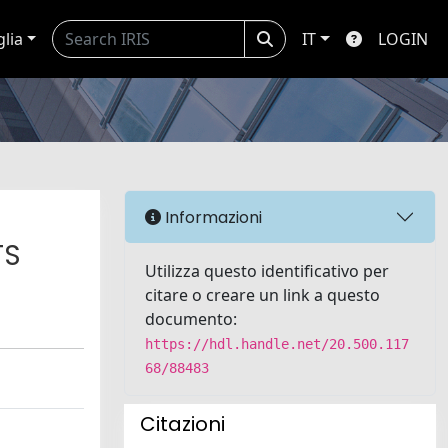
glia
IT
LOGIN
Informazioni
TS
Utilizza questo identificativo per
citare o creare un link a questo
documento:
https://hdl.handle.net/20.500.117
68/88483
Citazioni