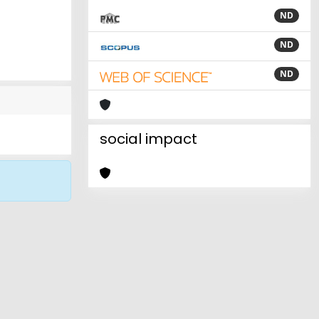
ND
ND
ND
social impact