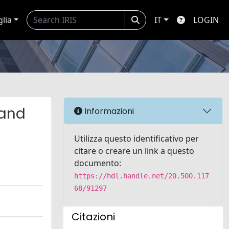
glia
IT
LOGIN
 and
Informazioni
Utilizza questo identificativo per
citare o creare un link a questo
documento:
https://hdl.handle.net/20.500.117
68/91297
Citazioni