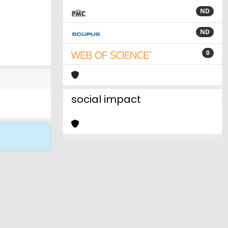
ND
ND
0
social impact