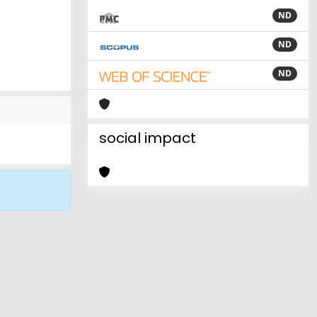
ND
ND
ND
social impact