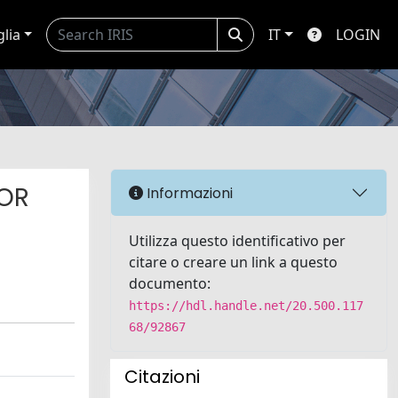
glia
IT
LOGIN
/OR
Informazioni
Utilizza questo identificativo per
citare o creare un link a questo
documento:
https://hdl.handle.net/20.500.117
68/92867
Citazioni