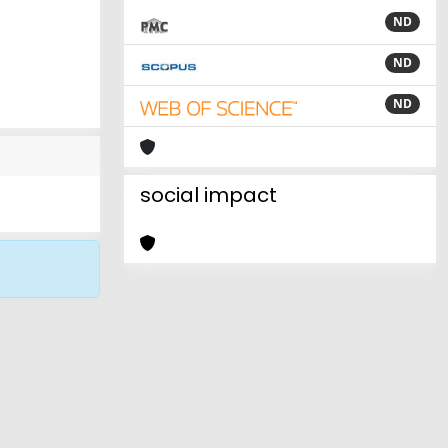
ND
ND
ND
social impact