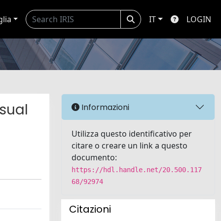
glia
IT
LOGIN
isual
Informazioni
Utilizza questo identificativo per
citare o creare un link a questo
documento:
https://hdl.handle.net/20.500.117
68/92974
Citazioni