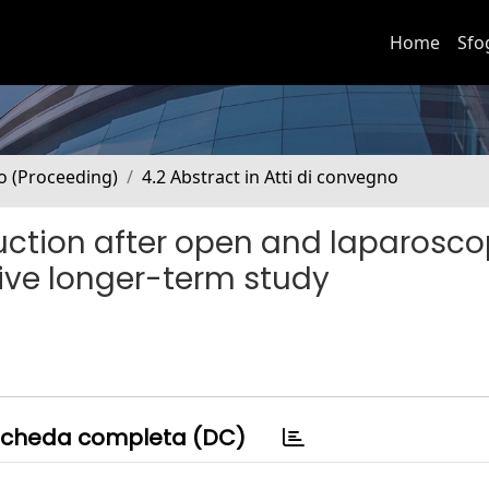
Home
Sfo
no (Proceeding)
4.2 Abstract in Atti di convegno
uction after open and laparosco
tive longer-term study
cheda completa (DC)