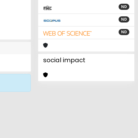
ND
ND
ND
social impact