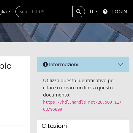
glia
IT
LOGIN
pic
Informazioni
Utilizza questo identificativo per
citare o creare un link a questo
documento:
https://hdl.handle.net/20.500.117
68/95899
Citazioni