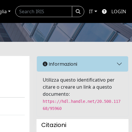
glia
IT
LOGIN
Informazioni
Utilizza questo identificativo per
citare o creare un link a questo
documento:
https://hdl.handle.net/20.500.117
68/95960
Citazioni