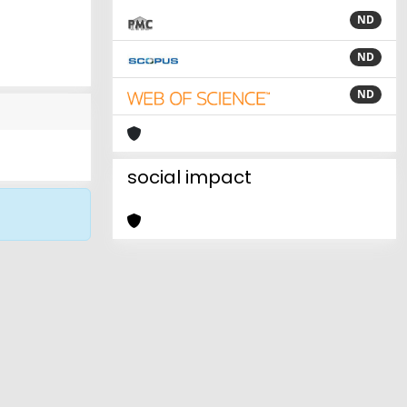
ND
ND
ND
social impact