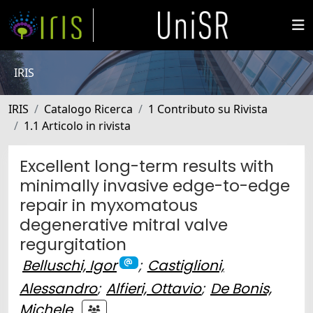
IRIS
IRIS
Catalogo Ricerca
1 Contributo su Rivista
1.1 Articolo in rivista
Excellent long-term results with
minimally invasive edge-to-edge
repair in myxomatous
degenerative mitral valve
regurgitation
Belluschi, Igor
;
Castiglioni,
Alessandro
;
Alfieri, Ottavio
;
De Bonis,
Michele