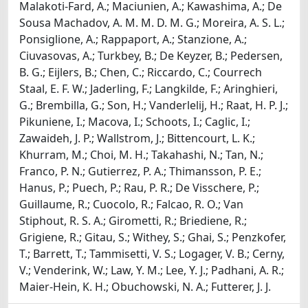
Malakoti-Fard, A.; Maciunien, A.; Kawashima, A.; De
Sousa Machadov, A. M. M. D. M. G.; Moreira, A. S. L.;
Ponsiglione, A.; Rappaport, A.; Stanzione, A.;
Ciuvasovas, A.; Turkbey, B.; De Keyzer, B.; Pedersen,
B. G.; Eijlers, B.; Chen, C.; Riccardo, C.; Courrech
Staal, E. F. W.; Jaderling, F.; Langkilde, F.; Aringhieri,
G.; Brembilla, G.; Son, H.; Vanderlelij, H.; Raat, H. P. J.;
Pikuniene, I.; Macova, I.; Schoots, I.; Caglic, I.;
Zawaideh, J. P.; Wallstrom, J.; Bittencourt, L. K.;
Khurram, M.; Choi, M. H.; Takahashi, N.; Tan, N.;
Franco, P. N.; Gutierrez, P. A.; Thimansson, P. E.;
Hanus, P.; Puech, P.; Rau, P. R.; De Visschere, P.;
Guillaume, R.; Cuocolo, R.; Falcao, R. O.; Van
Stiphout, R. S. A.; Girometti, R.; Briediene, R.;
Grigiene, R.; Gitau, S.; Withey, S.; Ghai, S.; Penzkofer,
T.; Barrett, T.; Tammisetti, V. S.; Logager, V. B.; Cerny,
V.; Venderink, W.; Law, Y. M.; Lee, Y. J.; Padhani, A. R.;
Maier-Hein, K. H.; Obuchowski, N. A.; Futterer, J. J.