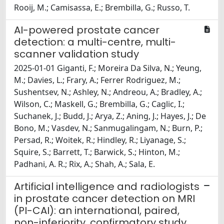
Rooij, M.; Camisassa, E.; Brembilla, G.; Russo, T.
AI-powered prostate cancer
detection: a multi-centre, multi-
scanner validation study
2025-01-01 Giganti, F.; Moreira Da Silva, N.; Yeung,
M.; Davies, L.; Frary, A.; Ferrer Rodriguez, M.;
Sushentsev, N.; Ashley, N.; Andreou, A.; Bradley, A.;
Wilson, C.; Maskell, G.; Brembilla, G.; Caglic, I.;
Suchanek, J.; Budd, J.; Arya, Z.; Aning, J.; Hayes, J.; De
Bono, M.; Vasdev, N.; Sanmugalingam, N.; Burn, P.;
Persad, R.; Woitek, R.; Hindley, R.; Liyanage, S.;
Squire, S.; Barrett, T.; Barwick, S.; Hinton, M.;
Padhani, A. R.; Rix, A.; Shah, A.; Sala, E.
Artificial intelligence and radiologists
in prostate cancer detection on MRI
(PI-CAI): an international, paired,
non-inferiority, confirmatory study