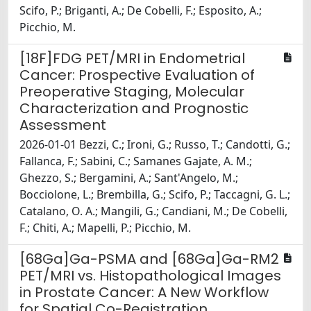
Scifo, P.; Briganti, A.; De Cobelli, F.; Esposito, A.;
Picchio, M.
[18F]FDG PET/MRI in Endometrial
Cancer: Prospective Evaluation of
Preoperative Staging, Molecular
Characterization and Prognostic
Assessment
2026-01-01 Bezzi, C.; Ironi, G.; Russo, T.; Candotti, G.;
Fallanca, F.; Sabini, C.; Samanes Gajate, A. M.;
Ghezzo, S.; Bergamini, A.; Sant'Angelo, M.;
Bocciolone, L.; Brembilla, G.; Scifo, P.; Taccagni, G. L.;
Catalano, O. A.; Mangili, G.; Candiani, M.; De Cobelli,
F.; Chiti, A.; Mapelli, P.; Picchio, M.
[68Ga]Ga-PSMA and [68Ga]Ga-RM2
PET/MRI vs. Histopathological Images
in Prostate Cancer: A New Workflow
for Spatial Co-Registration