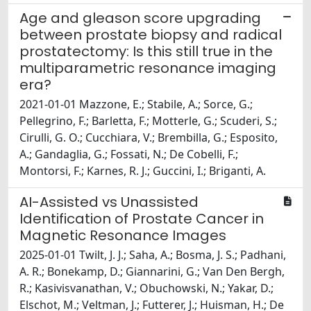
Age and gleason score upgrading
between prostate biopsy and radical
prostatectomy: Is this still true in the
multiparametric resonance imaging
era?
2021-01-01 Mazzone, E.; Stabile, A.; Sorce, G.;
Pellegrino, F.; Barletta, F.; Motterle, G.; Scuderi, S.;
Cirulli, G. O.; Cucchiara, V.; Brembilla, G.; Esposito,
A.; Gandaglia, G.; Fossati, N.; De Cobelli, F.;
Montorsi, F.; Karnes, R. J.; Guccini, I.; Briganti, A.
AI-Assisted vs Unassisted
Identification of Prostate Cancer in
Magnetic Resonance Images
2025-01-01 Twilt, J. J.; Saha, A.; Bosma, J. S.; Padhani,
A. R.; Bonekamp, D.; Giannarini, G.; Van Den Bergh,
R.; Kasivisvanathan, V.; Obuchowski, N.; Yakar, D.;
Elschot, M.; Veltman, J.; Futterer, J.; Huisman, H.; De