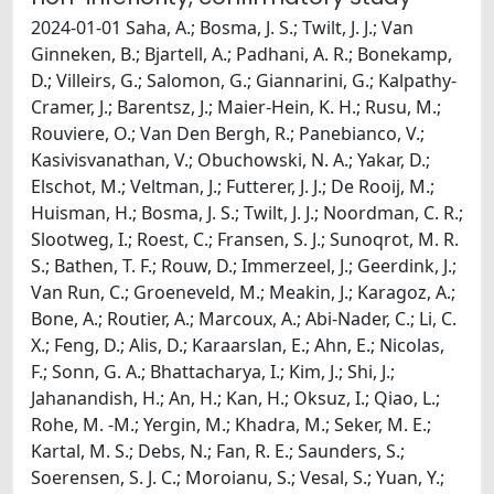
2024-01-01 Saha, A.; Bosma, J. S.; Twilt, J. J.; Van
Ginneken, B.; Bjartell, A.; Padhani, A. R.; Bonekamp,
D.; Villeirs, G.; Salomon, G.; Giannarini, G.; Kalpathy-
Cramer, J.; Barentsz, J.; Maier-Hein, K. H.; Rusu, M.;
Rouviere, O.; Van Den Bergh, R.; Panebianco, V.;
Kasivisvanathan, V.; Obuchowski, N. A.; Yakar, D.;
Elschot, M.; Veltman, J.; Futterer, J. J.; De Rooij, M.;
Huisman, H.; Bosma, J. S.; Twilt, J. J.; Noordman, C. R.;
Slootweg, I.; Roest, C.; Fransen, S. J.; Sunoqrot, M. R.
S.; Bathen, T. F.; Rouw, D.; Immerzeel, J.; Geerdink, J.;
Van Run, C.; Groeneveld, M.; Meakin, J.; Karagoz, A.;
Bone, A.; Routier, A.; Marcoux, A.; Abi-Nader, C.; Li, C.
X.; Feng, D.; Alis, D.; Karaarslan, E.; Ahn, E.; Nicolas,
F.; Sonn, G. A.; Bhattacharya, I.; Kim, J.; Shi, J.;
Jahanandish, H.; An, H.; Kan, H.; Oksuz, I.; Qiao, L.;
Rohe, M. -M.; Yergin, M.; Khadra, M.; Seker, M. E.;
Kartal, M. S.; Debs, N.; Fan, R. E.; Saunders, S.;
Soerensen, S. J. C.; Moroianu, S.; Vesal, S.; Yuan, Y.;