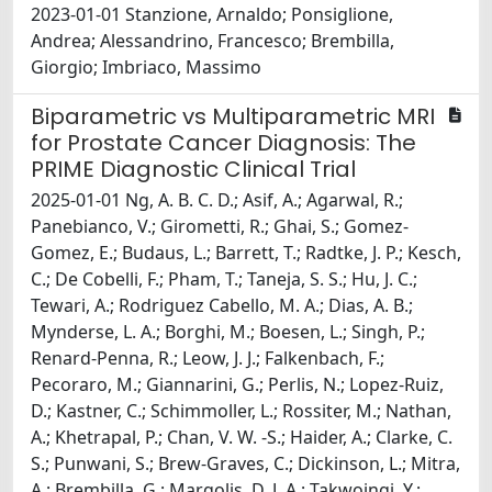
2023-01-01 Stanzione, Arnaldo; Ponsiglione,
Andrea; Alessandrino, Francesco; Brembilla,
Giorgio; Imbriaco, Massimo
Biparametric vs Multiparametric MRI
for Prostate Cancer Diagnosis: The
PRIME Diagnostic Clinical Trial
2025-01-01 Ng, A. B. C. D.; Asif, A.; Agarwal, R.;
Panebianco, V.; Girometti, R.; Ghai, S.; Gomez-
Gomez, E.; Budaus, L.; Barrett, T.; Radtke, J. P.; Kesch,
C.; De Cobelli, F.; Pham, T.; Taneja, S. S.; Hu, J. C.;
Tewari, A.; Rodriguez Cabello, M. A.; Dias, A. B.;
Mynderse, L. A.; Borghi, M.; Boesen, L.; Singh, P.;
Renard-Penna, R.; Leow, J. J.; Falkenbach, F.;
Pecoraro, M.; Giannarini, G.; Perlis, N.; Lopez-Ruiz,
D.; Kastner, C.; Schimmoller, L.; Rossiter, M.; Nathan,
A.; Khetrapal, P.; Chan, V. W. -S.; Haider, A.; Clarke, C.
S.; Punwani, S.; Brew-Graves, C.; Dickinson, L.; Mitra,
A.; Brembilla, G.; Margolis, D. J. A.; Takwoingi, Y.;