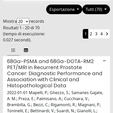
Esportazione
Tutti (70)
Mostra
records
Risultati 1 - 20 di 70
(tempo di esecuzione:
1
2
3
4
0.027 secondi).
68Ga-PSMA and 68Ga-DOTA-RM2
PET/MRI in Recurrent Prostate
Cancer: Diagnostic Performance and
Association with Clinical and
Histopathological Data
2022-01-01 Mapelli, P.; Ghezzo, S.; Samanes Gajate,
A. M.; Preza, E.; Palmisano, A.; Cucchiara, V.;
Brembilla, G.; Bezzi, C.; Rigamonti, R.; Magnani, P.;
Toninelli, E.; Bettinardi, V.; Suardi, N.; Gianolli, L.;