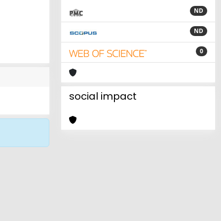
ND
ND
0
social impact