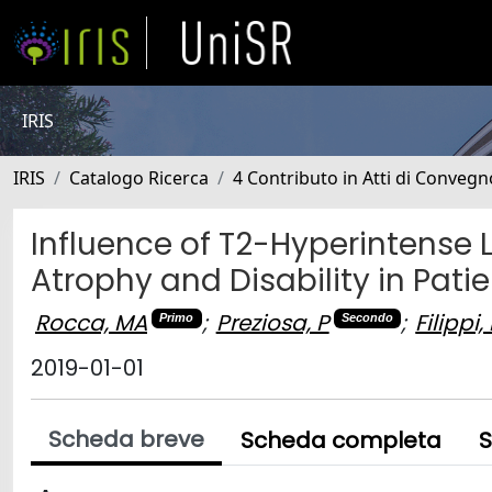
IRIS
IRIS
Catalogo Ricerca
4 Contributo in Atti di Conveg
Influence of T2-Hyperintense 
Atrophy and Disability in Patie
Rocca, MA
;
Preziosa, P
;
Filippi,
Primo
Secondo
2019-01-01
Scheda breve
Scheda completa
S