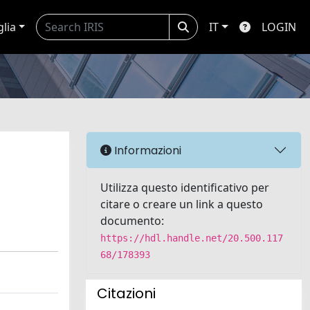
glia
IT
LOGIN
Informazioni
Utilizza questo identificativo per
citare o creare un link a questo
documento:
https://hdl.handle.net/20.500.117
68/178393
Citazioni