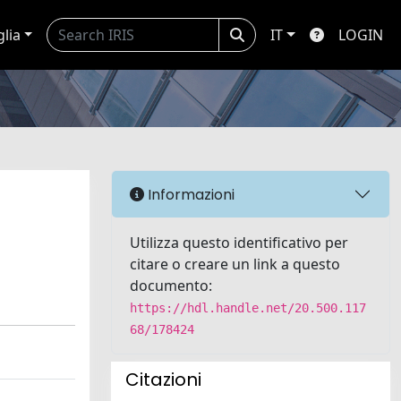
glia
IT
LOGIN
Informazioni
Utilizza questo identificativo per
citare o creare un link a questo
documento:
https://hdl.handle.net/20.500.117
68/178424
Citazioni