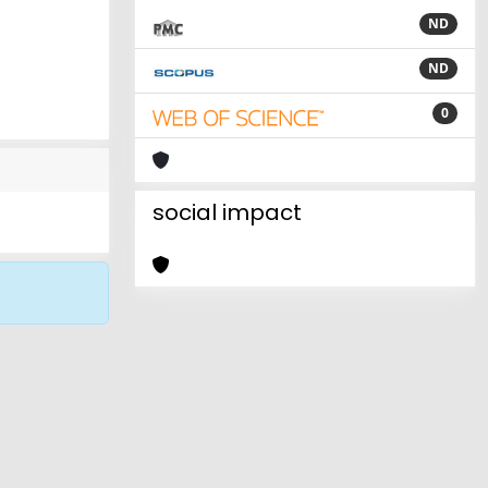
ND
ND
0
social impact