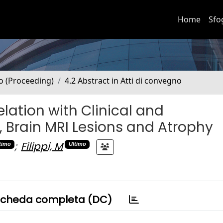
Home
Sfo
no (Proceeding)
4.2 Abstract in Atti di convegno
Relation with Clinical and
 Brain MRI Lesions and Atrophy
;
Filippi, M
timo
Ultimo
cheda completa (DC)