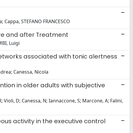
iulia; Cappa, STEFANO FRANCESCO
re and after Treatment
BI, Luigi
 networks associated with tonic alertness
Andrea; Canessa, Nicola
tion in older adults with subjective
R; Violi, D; Canessa, N; Iannaccone, S; Marcone, A; Falini,
s activity in the executive control