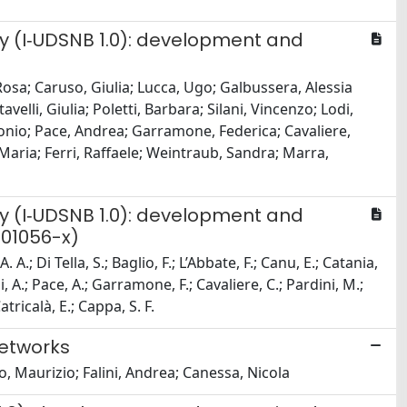
ry (I‑UDSNB 1.0): development and
osa; Caruso, Giulia; Lucca, Ugo; Galbussera, Alessia
velli, Giulia; Poletti, Barbara; Silani, Vincenzo; Lodi,
onio; Pace, Andrea; Garramone, Federica; Cavaliere,
, Maria; Ferri, Raffaele; Weintraub, Sandra; Marra,
ry (I‑UDSNB 1.0): development and
-01056-x)
.; Di Tella, S.; Baglio, F.; L’Abbate, F.; Canu, E.; Catania,
lli, A.; Pace, A.; Garramone, F.; Cavaliere, C.; Pardini, M.;
atricalà, E.; Cappa, S. F.
networks
o, Maurizio; Falini, Andrea; Canessa, Nicola