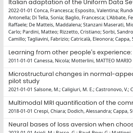
Italian adaptation of the Uniform Data S
2022-01-01 Conca, Francesca; Esposito, Valentina; Rundo
Antonella; Di Tella, Sonia; Baglio, Francesca; L'Abbate, Fe
Raffaele; De Matteis, Maddalena; Stanzani Maserati, Mic
Carlo; Pardini, Matteo; Rizzetto, Cristiano; Sorbi, Sandro
Camillo; Tagliavini, Fabrizio; Catricalà, Eleonora; Cappa
Learning from other people's experience:
2011-01-01 Canessa, Nicola; Motterlini, MATTEO MARIO
Microstructural changes in normal-appear
pilot study
2021-01-01 Salsone, M.; Caligiuri, M. E.; Castronovo, V.; C
Multimodal MRI quantification of the co
2018-01-01 Crespi, Chiara; Dodich, Alessandra; Cappa, S
Neural bases of loss aversion when choos
2023-01-01 Arioli, M.; Basso, G.; Baud-Bovy, G.; Mattioni, 