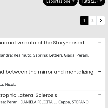
Esportazione
Tutti (23)
1
2
d normative data of the Story-based
andra; Realmuto, Sabrina; Lettieri, Giada; Perani,
and between the mirror and mentalizing
sa, Nicola
ophic Lateral Sclerosis
ndrea; Perani, DANIELA FELICITA L.; Cappa, STEFANO