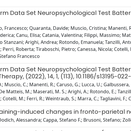
iform Data Set Neuropsychological Test Batte
, Francesco; Quaranta, Davide; Muscio, Cristina; Manenti, R
derica; Canu, Elisa; Catania, Valentina; Filippi, Massimo; Matta
 Stanzani; Arighi, Andrea; Rotondo, Emanuela; Tanzilli, Ant
; Perri, Roberta; Tiraboschi, Pietro; Canessa, Nicola; Cotelli
, Stefano Francesco
iform Data Set Neuropsychological Test Batte
rapy, (2022), 14, 1, (113), 10.1186/s13195-022
 Muscio, C.; Manenti, R.; Caruso, G.; Lucca, U.; Galbussera, A. A
 R.; De Matteis, M.; Maserati, M. S.; Arighi, A.; Rotondo, E.; Tanzi
; Cotelli, M.; Ferri, R.; Weintraub, S.; Marra, C.; Tagliavini, F.; C
aining-induced changes in fronto-parietal 
Dodich, Alessandra; Cappa, Stefano F.; Brusoni, Stefano; Zoll