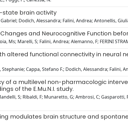
-state brain activity
 Gabriel; Dodich, Alessandra; Falini, Andrea; Antonellis, G
al Changes and Neurocognitive Function befo
ia, Ms; Marelli, S; Falini, Andrea; Alemanno, F; FERINI STRAM
ith altered functional connectivity in neural
, Stephanie; Cappa, Stefano F.; Dodich, Alessandra; Falini, 
cy of a multilevel non-pharmacologic interven
gs of the E.Mu.N.I. study.
Mandelli, S; Ribaldi, F; Munaretto, G; Ambrosi, C; Gasparotti, 
ng modulates brain structure and spontaneou