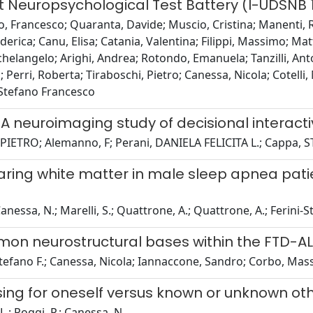
et Neuropsychological Test Battery (I-UDSNB
, Francesco; Quaranta, Davide; Muscio, Cristina; Manenti, R
derica; Canu, Elisa; Catania, Valentina; Filippi, Massimo; Matta
helangelo; Arighi, Andrea; Rotondo, Emanuela; Tanzilli, Ant
; Perri, Roberta; Tiraboschi, Pietro; Canessa, Nicola; Cotelli
, Stefano Francesco
 A neuroimaging study of decisional interact
 PIETRO; Alemanno, F; Perani, DANIELA FELICITA L.; Cappa
ing white matter in male sleep apnea patien
anessa, N.; Marelli, S.; Quattrone, A.; Quattrone, A.; Ferini-S
mmon neurostructural bases within the FTD-A
tefano F.; Canessa, Nicola; Iannaccone, Sandro; Corbo, Massi
ing for oneself versus known or unknown ot
L.; Poggi, P.; Canessa, N.