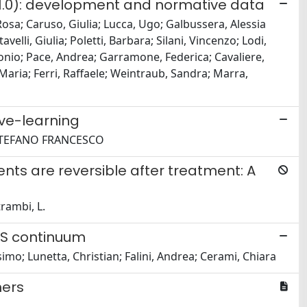
 1.0): development and normative data
osa; Caruso, Giulia; Lucca, Ugo; Galbussera, Alessia
velli, Giulia; Poletti, Barbara; Silani, Vincenzo; Lodi,
onio; Pace, Andrea; Garramone, Federica; Cavaliere,
, Maria; Ferri, Raffaele; Weintraub, Sandra; Marra,
ive-learning
, STEFANO FRANCESCO
ts are reversible after treatment: A
trambi, L.
LS continuum
mo; Lunetta, Christian; Falini, Andrea; Cerami, Chiara
hers