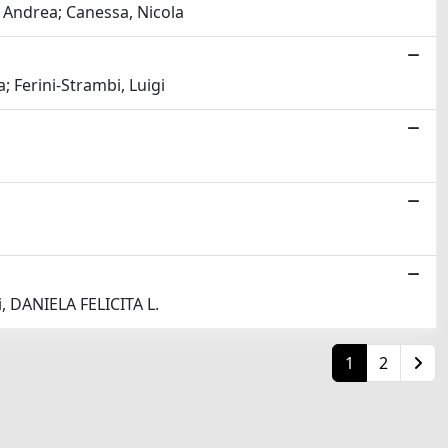
i, Andrea; Canessa, Nicola
; Ferini-Strambi, Luigi
i, DANIELA FELICITA L.
1
2